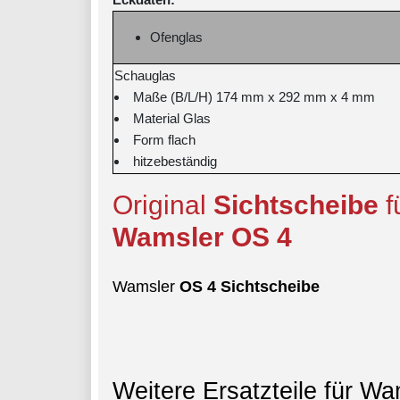
Ofenglas
Schauglas
Maße (B/L/H) 174 mm x 292 mm x 4 mm
Material Glas
Form flach
hitzebeständig
Original
Sichtscheibe
f
Wamsler
OS
4
Wamsler
OS
4
Sichtscheibe
Weitere Ersatzteile für W