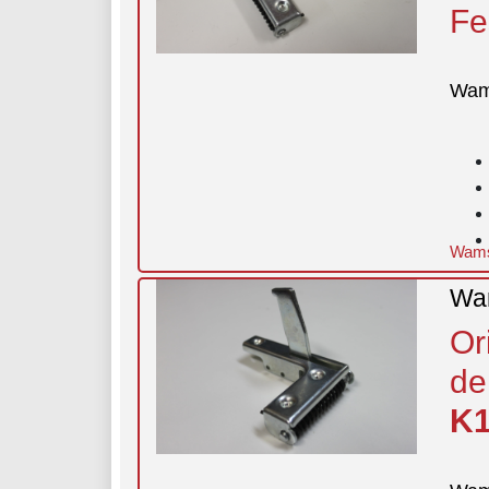
Fe
Wam
Wamsl
Wam
Or
de
K