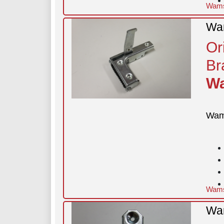
Wamsl
Wam
Or
Br
Wa
Wam
Wamsl
Wam