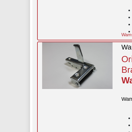
Wamsl
Wam
Or
Br
Wa
Wam