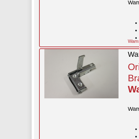
Wam
Wamsl
Wam
Or
Br
Wa
Wam