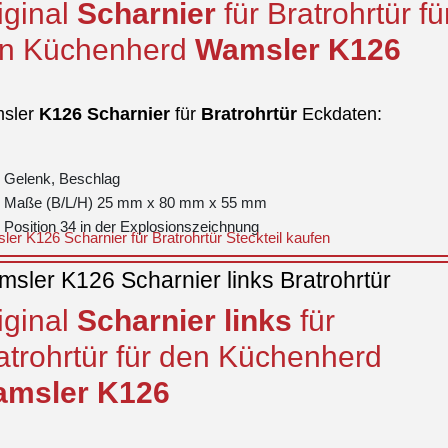
iginal
Scharnier
für Bratrohrtür fü
n Küchenherd
Wamsler
K126
sler
K126
Scharnier
für
Bratrohrtür
Eckdaten:
Gelenk, Beschlag
Maße (B/L/H) 25 mm x 80 mm x 55 mm
Position 34 in der Explosionszeichnung
er K126 Scharnier für Bratrohrtür Steckteil kaufen
sler K126 Scharnier links Bratrohrtür
iginal
Scharnier
links
für
atrohrtür für den Küchenherd
msler
K126