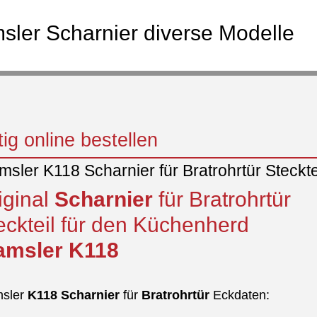
ler Scharnier diverse Modelle
ig online bestellen
sler K118 Scharnier für Bratrohrtür Steckte
iginal
Scharnier
für Bratrohrtür
eckteil für den Küchenherd
msler
K118
sler
K118
Scharnier
für
Bratrohrtür
Eckdaten: