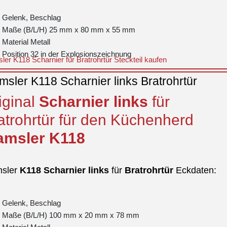
Gelenk, Beschlag
Maße (B/L/H) 25 mm x 80 mm x 55 mm
Material Metall
Position 32 in der Explosionszeichnung
er K118 Scharnier für Bratrohrtür Steckteil kaufen
sler K118 Scharnier links Bratrohrtür
iginal
Scharnier
links
für
atrohrtür für den Küchenherd
msler
K118
sler
K118
Scharnier
links
für
Bratrohrtür
Eckdaten:
Gelenk, Beschlag
Maße (B/L/H) 100 mm x 20 mm x 78 mm