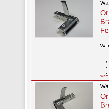
Wam
Or
Br
Fe
Wam
Wamsl
Wam
Or
Br