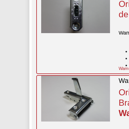
Or
de
Wam
Wamsl
Wam
Or
Br
Wa