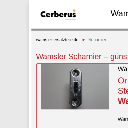
Wams
wamsler-ersatzteile.de
Scharnier
Wamsler Scharnier – günst
Wam
Or
St
Wa
Wam