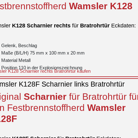
stbrennstoffherd
Wamsler
K128
sler
K128
Scharnier
rechts
für
Bratrohrtür
Eckdaten:
Gelenk, Beschlag
Maße (B/L/H) 75 mm x 100 mm x 20 mm
Material Metall
Position 110 in der Explosionszeichnung
er K128 Scharnier rechts Bratrohrtür kaufen
sler K128F Scharnier links Bratrohrtür
iginal
Scharnier
für Bratrohrtür fü
n Festbrennstoffherd
Wamsler
128F