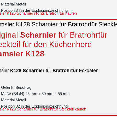
Material Metall
Position 34 in der Explosionszeichnung
er K126 Scharnier rechts Bratrohrtür kaufen
sler K128 Scharnier für Bratrohrtür Steckte
iginal
Scharnier
für Bratrohrtür
eckteil für den Küchenherd
msler
K128
sler
K128
Scharnier
für
Bratrohrtür
Eckdaten:
Gelenk, Beschlag
Maße (B/L/H) 25 mm x 80 mm x 55 mm
Material Metall
Position 32 in der Explosionszeichnung
er K128 Scharnier für Bratrohrtür Steckteil kaufen