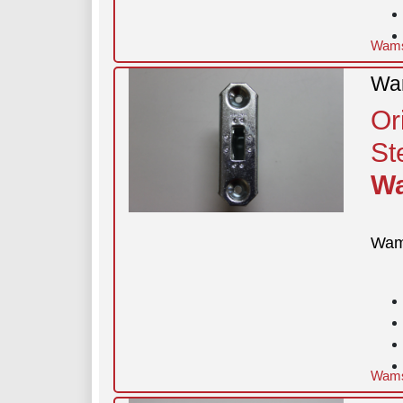
Wamsl
Wam
Or
St
Wa
Wam
Wamsl