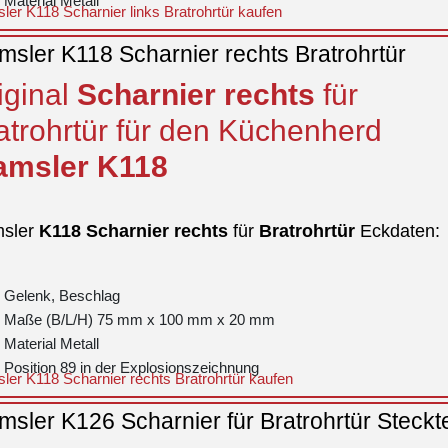
Material Metall
er K118 Scharnier links Bratrohrtür kaufen
sler K118 Scharnier rechts Bratrohrtür
iginal
Scharnier
rechts
für
atrohrtür für den Küchenherd
msler
K118
sler
K118
Scharnier
rechts
für
Bratrohrtür
Eckdaten:
Gelenk, Beschlag
Maße (B/L/H) 75 mm x 100 mm x 20 mm
Material Metall
Position 89 in der Explosionszeichnung
er K118 Scharnier rechts Bratrohrtür kaufen
sler K126 Scharnier für Bratrohrtür Steckte