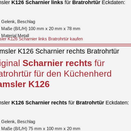
sler
K126
Scharnier
links
für
Bratrohrtür
Eckdaten:
Gelenk, Beschlag
Maße (B/L/H) 100 mm x 20 mm x 78 mm
Material Metall
er K126 Scharnier links Bratrohrtür kaufen
sler K126 Scharnier rechts Bratrohrtür
iginal
Scharnier
rechts
für
atrohrtür für den Küchenherd
msler
K126
sler
K126
Scharnier
rechts
für
Bratrohrtür
Eckdaten:
Gelenk, Beschlag
Maße (B/L/H) 75 mm x 100 mm x 20 mm