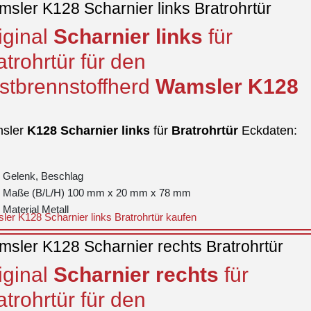
sler K128 Scharnier links Bratrohrtür
iginal
Scharnier
links
für
atrohrtür für den
stbrennstoffherd
Wamsler
K128
sler
K128
Scharnier
links
für
Bratrohrtür
Eckdaten:
Gelenk, Beschlag
Maße (B/L/H) 100 mm x 20 mm x 78 mm
Material Metall
er K128 Scharnier links Bratrohrtür kaufen
sler K128 Scharnier rechts Bratrohrtür
iginal
Scharnier
rechts
für
atrohrtür für den