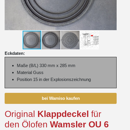
Eckdaten:
Maße (B/L) 330 mm x 285 mm
Material Guss
Position 15 in der Explosionszeichnung
bei Wamiso kaufen
Original
Klappdeckel
für
den Ölofen
Wamsler
OU
6