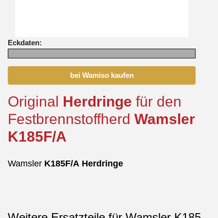
Eckdaten:
bei Wamiso kaufen
Original
Herdringe
für den
Festbrennstoffherd
Wamsler
K185F/A
Wamsler
K185F/A
Herdringe
Weitere Ersatzteile für Wamsler K185