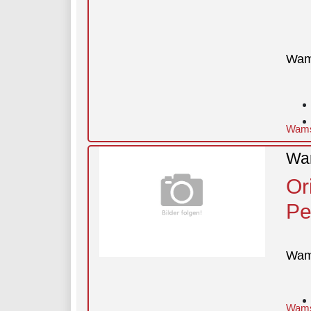
Wam
Wamsl
Wam
Or
Pe
Wam
Wamsl