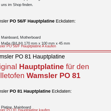
uns im Shop finden.
sler
PO
56/F
Hauptplatine
Eckdaten:
Mainboard, Motherboard
Maße (B/L/H) 170 mm x 100 mm x 45 mm
er PO 56/F Hauptplatine A kaufen
sler PO 81 Hauptplatine
iginal
Hauptplatine
für den
lletofen
Wamsler
PO
81
sler
PO
81
Hauptplatine
Eckdaten:
Platine, Mainboard
er PO 81 Hauptplatine kaufen