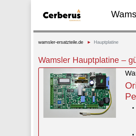
Wamsl
wamsler-ersatzteile.de
Hauptplatine
Wamsler Hauptplatine – gün
Wam
Or
Pe