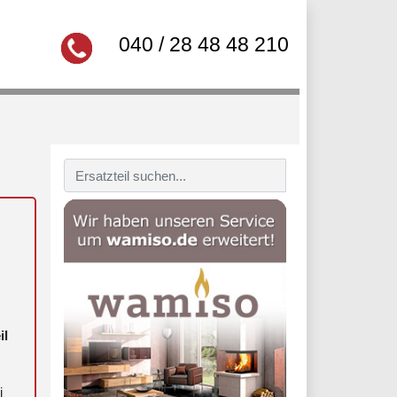
040 / 28 48 48 210
il
i