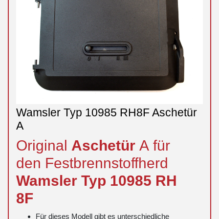
Wamsler Typ 10985 RH8F Aschetür
A
Original
Aschetür
A für
den Festbrennstoffherd
Wamsler
Typ
10985 RH
8F
Für dieses Modell gibt es unterschiedliche