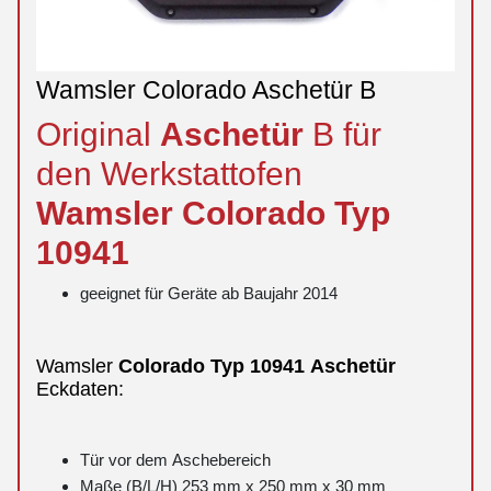
Wamsler Colorado Aschetür B
Original
Aschetür
B für
den Werkstattofen
Wamsler
Colorado
Typ
10941
geeignet für Geräte ab Baujahr 2014
Wamsler
Colorado
Typ 10941
Aschetür
Eckdaten:
Tür vor dem Aschebereich
Maße (B/L/H) 253 mm x 250 mm x 30 mm