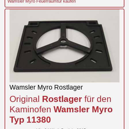
Wamsler Myro Feuerraumtür kaufen
Wamsler Myro Rostlager
Original
Rostlager
für den
Kaminofen
Wamsler
Myro
Typ 11380