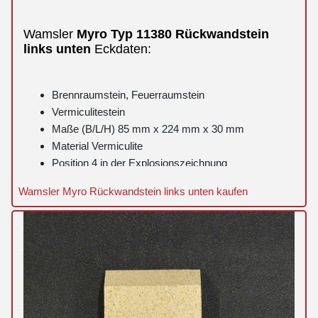
Wamsler
Myro
Typ 11380
Rückwandstein
links
unten
Eckdaten:
Brennraumstein, Feuerraumstein
Vermiculitestein
Maße (B/L/H) 85 mm x 224 mm x 30 mm
Material Vermiculite
Position 4 in der Explosionszeichnung
Wamsler Myro Rückwandstein links unten kaufen