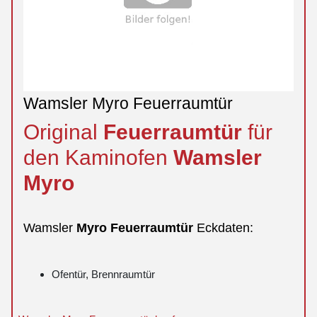
Wamsler Myro Feuerraumtür
Original
Feuerraumtür
für
den Kaminofen
Wamsler
Myro
Wamsler
Myro
Feuerraumtür
Eckdaten:
Ofentür, Brennraumtür