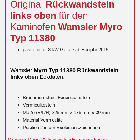
Original
Rückwandstein
links
oben
für den
Kaminofen
Wamsler
Myro
Typ 11380
passend für 8 kW Geräte ab Baujahr 2015
Wamsler
Myro
Typ 11380
Rückwandstein
links
oben
Eckdaten:
Brennraumstein, Feuerraumstein
Vermiculitestein
Maße (B/L/H) 225 mm x 175 mm x 30 mm
Material Vermiculite
Position 2 in der Explosionszeichnung
Wamsler Myro Rückwandstein links oben kaufen