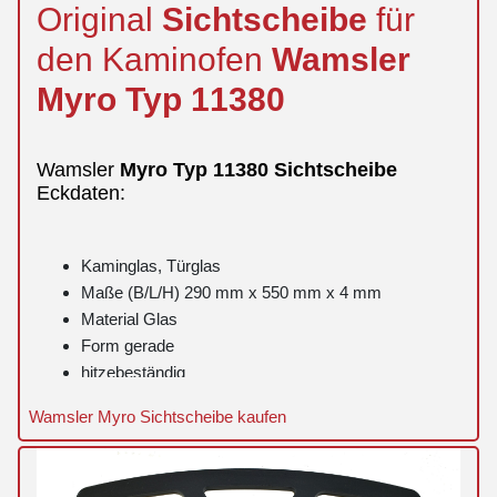
Original
Sichtscheibe
für
den Kaminofen
Wamsler
Myro
Typ 11380
Wamsler
Myro
Typ 11380
Sichtscheibe
Eckdaten:
Kaminglas, Türglas
Maße (B/L/H) 290 mm x 550 mm x 4 mm
Material Glas
Form gerade
hitzebeständig
Wamsler Myro Sichtscheibe kaufen