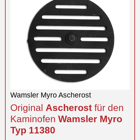
Wamsler Myro Ascherost
Original
Ascherost
für den
Kaminofen
Wamsler
Myro
Typ 11380