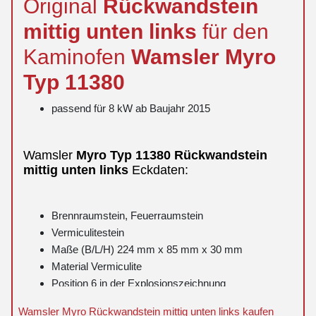
Original
Rückwandstein
mittig
unten
links
für den
Kaminofen
Wamsler
Myro
Typ 11380
passend für 8 kW ab Baujahr 2015
Wamsler
Myro
Typ 11380
Rückwandstein
mittig
unten
links
Eckdaten:
Brennraumstein, Feuerraumstein
Vermiculitestein
Maße (B/L/H) 224 mm x 85 mm x 30 mm
Material Vermiculite
Position 6 in der Explosionszeichnung
Wamsler Myro Rückwandstein mittig unten links kaufen