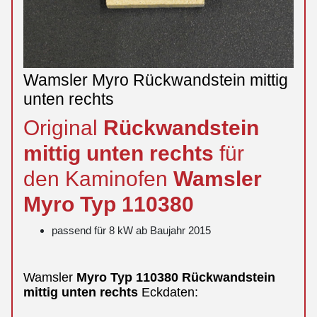
Wamsler Myro Rückwandstein mittig
unten rechts
Original
Rückwandstein
mittig
unten
rechts
für
den Kaminofen
Wamsler
Myro
Typ 110380
passend für 8 kW ab Baujahr 2015
Wamsler
Myro
Typ 110380
Rückwandstein
mittig
unten
rechts
Eckdaten: