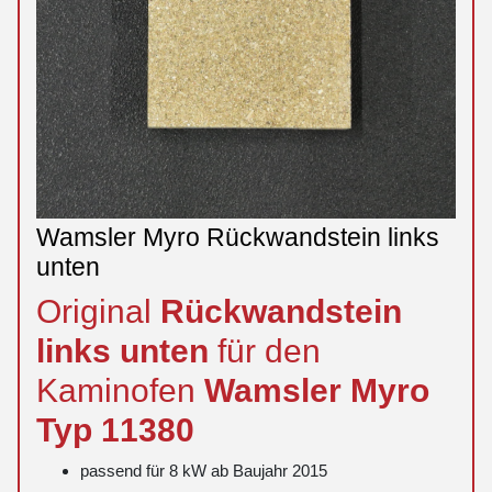
Wamsler Myro Rückwandstein links
unten
Original
Rückwandstein
links
unten
für den
Kaminofen
Wamsler
Myro
Typ 11380
passend für 8 kW ab Baujahr 2015