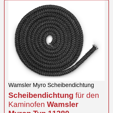
Wamsler Myro Scheibendichtung
Scheibendichtung
für den
Kaminofen
Wamsler