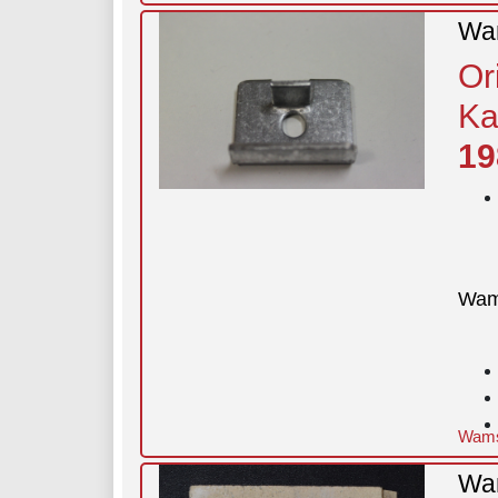
Wam
Or
Ka
19
Wam
Wamsl
Wam