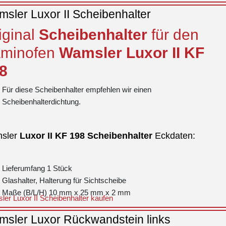
sler Luxor II Scheibenhalter
iginal
Scheibenhalter
für den
minofen
Wamsler
Luxor
II
KF
8
Für diese Scheibenhalter empfehlen wir einen
Scheibenhalterdichtung.
sler
Luxor
II
KF 198
Scheibenhalter
Eckdaten:
Lieferumfang 1 Stück
Glashalter, Halterung für Sichtscheibe
Maße (B/L/H) 10 mm x 25 mm x 2 mm
er Luxor II Scheibenhalter kaufen
sler Luxor Rückwandstein links