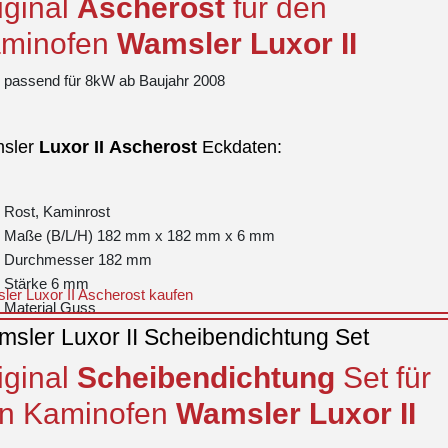
iginal
Ascherost
für den
ohne Zugumlenkung
minofen
Wamsler
Luxor
II
passend für 8kW ab Baujahr 2008
sler
Luxor
II
Ascherost
Eckdaten:
Rost, Kaminrost
Maße (B/L/H) 182 mm x 182 mm x 6 mm
Durchmesser 182 mm
Stärke 6 mm
er Luxor II Ascherost kaufen
Material Guss
Form rund
sler Luxor II Scheibendichtung Set
Farbe schwarz
iginal
Scheibendichtung
Set für
n Kaminofen
Wamsler
Luxor
II