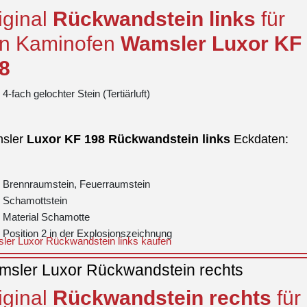
iginal
Rückwandstein
links
für
n Kaminofen
Wamsler
Luxor
KF
8
4-fach gelochter Stein (Tertiärluft)
sler
Luxor
KF 198
Rückwandstein
links
Eckdaten:
Brennraumstein, Feuerraumstein
Schamottstein
Material Schamotte
Position 2 in der Explosionszeichnung
er Luxor Rückwandstein links kaufen
sler Luxor Rückwandstein rechts
iginal
Rückwandstein
rechts
für