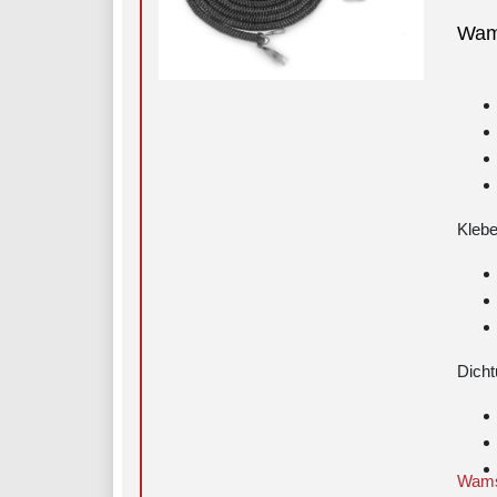
Wam
Klebe
Dicht
Wamsl