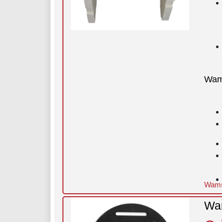
Wam
Wams
Wam