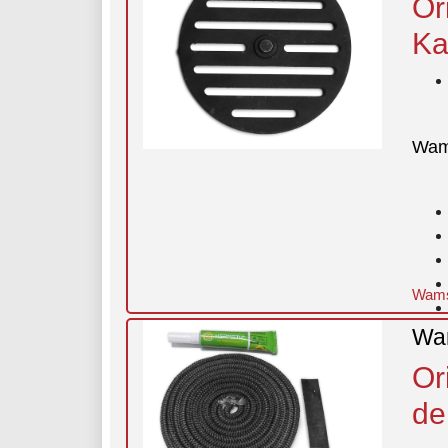
Or
Ka
Wam
Wamsl
Wam
Or
de