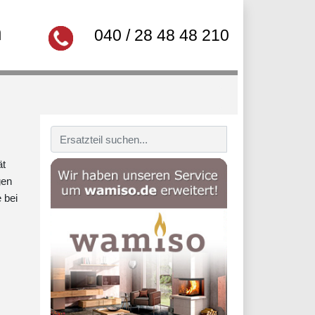
n
040 / 28 48 48 210
ät
gen
 bei