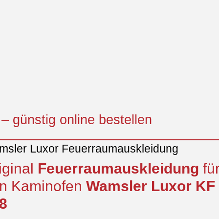
– günstig online bestellen
sler Luxor Feuerraumauskleidung
iginal
Feuerraumauskleidung
fü
n Kaminofen
Wamsler
Luxor
KF
8