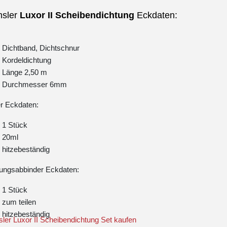
sler
Luxor
II
Scheibendichtung
Eckdaten:
Dichtband, Dichtschnur
Kordeldichtung
Länge 2,50 m
Durchmesser 6mm
r Eckdaten:
1 Stück
20ml
hitzebeständig
ungsabbinder Eckdaten:
1 Stück
zum teilen
hitzebeständig
er Luxor II Scheibendichtung Set kaufen