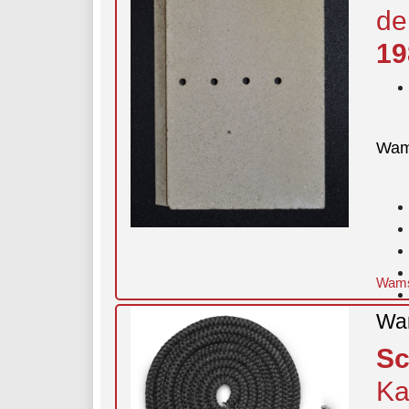
de
19
Wam
Wams
Wam
Sc
Ka