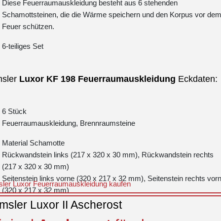
Diese Feuerraumauskleidung besteht aus 6 stehenden
Schamottsteinen, die die Wärme speichern und den Korpus vor de
Feuer schützen.
6-teiliges Set
sler
Luxor
KF 198
Feuerraumauskleidung
Eckdaten:
6 Stück
Feuerraumauskleidung, Brennraumsteine
Material Schamotte
Rückwandstein links (217 x 320 x 30 mm), Rückwandstein rechts
(217 x 320 x 30 mm)
Seitenstein links vorne (320 x 217 x 32 mm), Seitenstein rechts vor
ler Luxor Feuerraumauskleidung kaufen
(320 x 217 x 32 mm)
Seitenstein links hinten (320 x 90 x 32 mm), Seitenstein rechts hinte
sler Luxor II Ascherost
(320 x 90 x 32 mm)