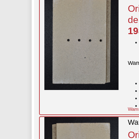
Or
de
19
Wam
Wamsl
Wam
Or