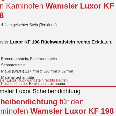
n Kaminofen
Wamsler
Luxor
KF
8
4-fach gelochter Stein (Tertiärluft)
sler
Luxor
KF 198
Rückwandstein
rechts
Eckdaten:
Brennraumstein, Feuerraumstein
Schamottstein
Maße (B/L/H) 217 mm x 320 mm x 32 mm
Material Schamotte
ler Luxor Rückwandstein rechts kaufen
Position 2 in der Explosionszeichnung
sler Luxor Scheibendichtung
heibendichtung
für den
minofen
Wamsler
Luxor
KF 198