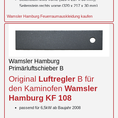
Seitenstein rechts vorne (320 x 217 x 30 mm)
Seitenstein links hinten (320 x 90 x 32 mm),
Wamsler Hamburg Feuerraumauskleidung kaufen
Seitenstein rechts hinten (320 x 90 x 32 mm)
ohne Zugumlenkung
Wamsler Hamburg
Primärluftschieber B
Original
Luftregler
B für
den Kaminofen
Wamsler
Hamburg
KF 108
passend für 6,5kW ab Baujahr 2008