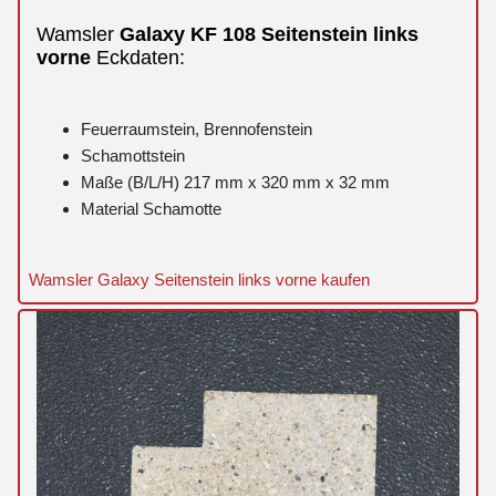
Wamsler
Galaxy
KF 108
Seitenstein
links
vorne
Eckdaten:
Feuerraumstein, Brennofenstein
Schamottstein
Maße (B/L/H) 217 mm x 320 mm x 32 mm
Material Schamotte
Wamsler Galaxy Seitenstein links vorne kaufen