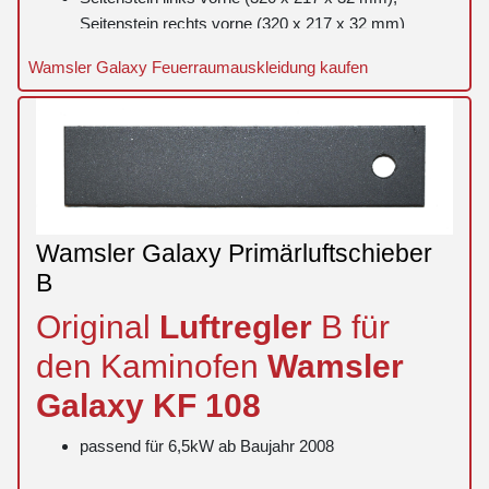
Seitenstein rechts vorne (320 x 217 x 32 mm)
Seitenstein links hinten (320 x 90 x 32 mm),
Wamsler Galaxy Feuerraumauskleidung kaufen
Seitenstein rechts hinten (320 x 90 x 32 mm)
ohne Zugumlenkung
Wamsler Galaxy Primärluftschieber
B
Original
Luftregler
B für
den Kaminofen
Wamsler
Galaxy
KF 108
passend für 6,5kW ab Baujahr 2008