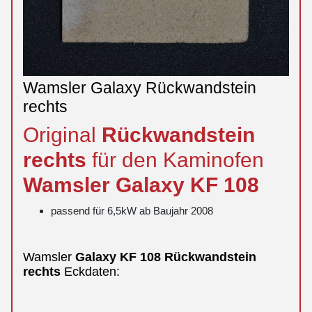
Wamsler Galaxy Rückwandstein
rechts
Original
Rückwandstein
rechts
für den Kaminofen
Wamsler
Galaxy
KF 108
passend für 6,5kW ab Baujahr 2008
Wamsler
Galaxy
KF 108
Rückwandstein
rechts
Eckdaten: