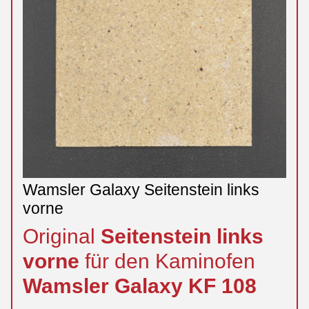
Wamsler Galaxy Seitenstein links
vorne
Original
Seitenstein
links
vorne
für den Kaminofen
Wamsler
Galaxy
KF 108