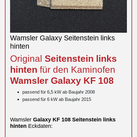
Wamsler Galaxy Seitenstein links
hinten
Original
Seitenstein
links
hinten
für den Kaminofen
Wamsler
Galaxy
KF 108
passend für 6,5 kW ab Baujahr 2008
passend für 6 kW ab Baujahr 2015
Wamsler
Galaxy
KF 108
Seitenstein
links
hinten
Eckdaten: