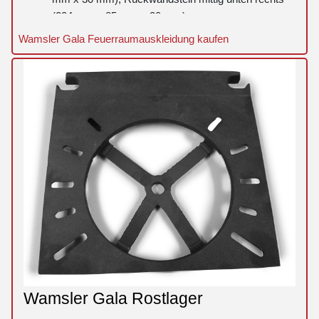
(224 mm x 85 mm x 30 mm)
Rückwandstein rechts oben (225 mm x 175 mm x
Wamsler Gala Feuerraumauskleidung kaufen
30 mm), Rückwandstein links oben (225 mm x
175 mm x 30 mm)
Zugumlenkung unten (355 mm x 145 mm x 30
mm), Zugumlenkung oben (355 mm x 130 mm x
30 mm)
Zugumlenkung hinten (214 mm x 355 mm x 30
mm)
Wamsler Gala Rostlager