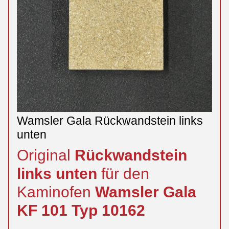
Wamsler Gala Rückwandstein links
unten
Original
Rückwandstein
links
unten
für den
Kaminofen
Wamsler
Gala
KF 101 Typ 10162