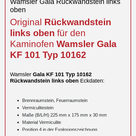
Wamsler Gala Rückwandstein links
oben
Original
Rückwandstein
links
oben
für den
Kaminofen
Wamsler
Gala
KF 101 Typ 10162
Wamsler
Gala
KF 101 Typ 10162
Rückwandstein
links
oben
Eckdaten:
Brennraumstein, Feuerraumstein
Vermiculitestein
Maße (B/L/H) 225 mm x 175 mm x 30 mm
Material Vermiculite
Position 4 in der Explosionszeichnung