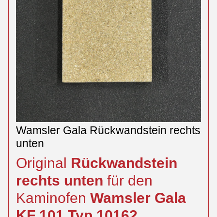
Wamsler Gala Rückwandstein rechts
unten
Original
Rückwandstein
rechts
unten
für den
Kaminofen
Wamsler
Gala
KF 101 Typ 10162