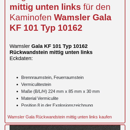
mittig
unten
links
für den
Kaminofen
Wamsler
Gala
KF 101 Typ 10162
Wamsler
Gala
KF 101 Typ 10162
Rückwandstein
mittig
unten
links
Eckdaten:
Brennraumstein, Feuerraumstein
Vermiculitestein
Maße (B/L/H) 224 mm x 85 mm x 30 mm
Material Vermiculite
Position 8 in der Explosionszeichnung
Wamsler Gala Rückwandstein mittig unten links kaufen