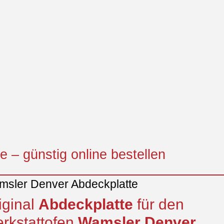
 – günstig online bestellen
sler Denver Abdeckplatte
iginal
Abdeckplatte
für den
rkstattofen
Wamsler
Denver