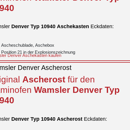
940
sler
Denver
Typ 10940
Aschekasten
Eckdaten:
Ascheschublade, Aschebox
Position 21 in der Explosionszeichnung
ler Denver Aschekasten kaufen
sler Denver Ascherost
iginal
Ascherost
für den
minofen
Wamsler
Denver
Typ
940
sler
Denver
Typ 10940
Ascherost
Eckdaten: