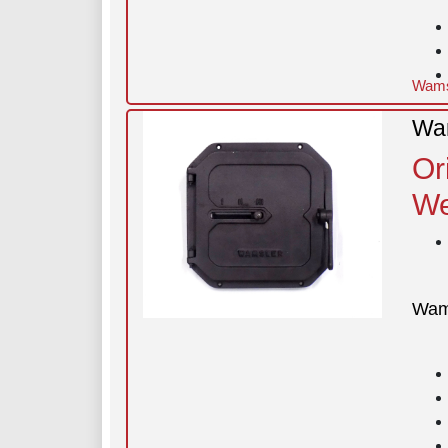
Wams
Wam
Or
We
Wam