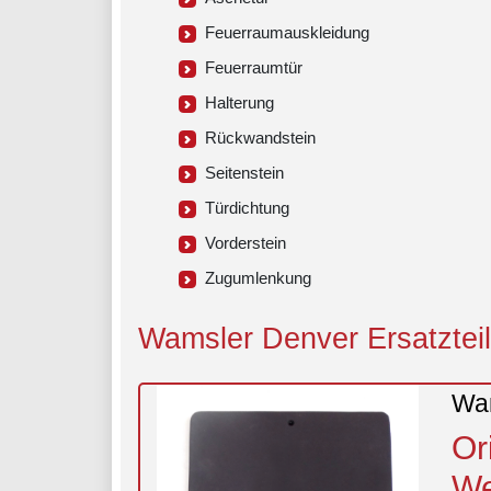
Feuerraumauskleidung
Feuerraumtür
Halterung
Rückwandstein
Seitenstein
Türdichtung
Vorderstein
Zugumlenkung
Wamsler Denver Ersatzteile
Wam
Or
We