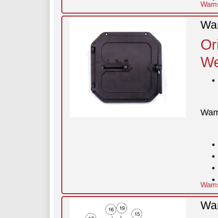
Wams
Wam
Or
We
Wam
Wams
Wam