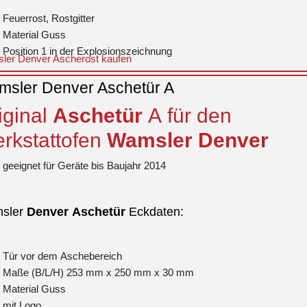
Feuerrost, Rostgitter
Material Guss
Position 1 in der Explosionszeichnung
ler Denver Ascherost kaufen
sler Denver Aschetür A
iginal
Aschetür
A für den
rkstattofen
Wamsler
Denver
geeignet für Geräte bis Baujahr 2014
sler
Denver
Aschetür
Eckdaten:
Tür vor dem Aschebereich
Maße (B/L/H) 253 mm x 250 mm x 30 mm
Material Guss
mit Logo