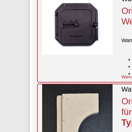
Or
We
Wam
Wams
Wam
Or
fü
Ty