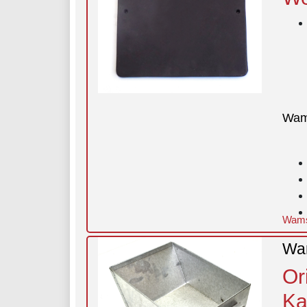
Wam
Wams
Wam
Or
Ka