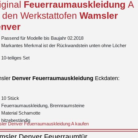
iginal
Feuerraumauskleidung
A
r den Werkstattofen
Wamsler
nver
Passend für Modelle bis Baujahr 02.2018
Markantes Merkmal ist der Rückwandstein unten ohne Löcher
10-teiliges Set
sler
Denver
Feuerraumauskleidung
Eckdaten:
10 Stück
Feuerraumauskleidung, Brennraumsteine
Material Schamotte
hitzebeständig
ler Denver Feuerraumauskleidung A kaufen
Seitenstein links unten (246 x 300 x 30 mm), Seitenstein links oben
sler Denver Feuerraumtür