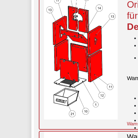
Or
fü
De
Wam
Wams
Wam