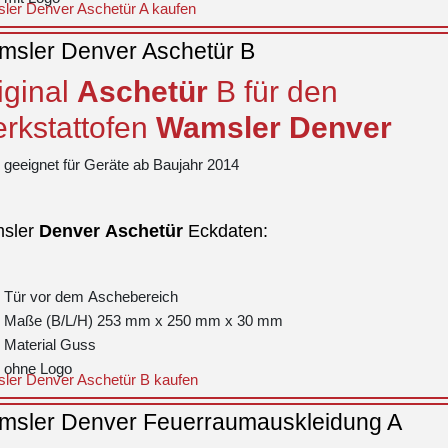
ler Denver Aschetür A kaufen
sler Denver Aschetür B
iginal
Aschetür
B für den
rkstattofen
Wamsler
Denver
geeignet für Geräte ab Baujahr 2014
sler
Denver
Aschetür
Eckdaten:
Tür vor dem Aschebereich
Maße (B/L/H) 253 mm x 250 mm x 30 mm
Material Guss
ohne Logo
ler Denver Aschetür B kaufen
sler Denver Feuerraumauskleidung A