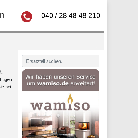
n
040 / 28 48 48 210
ät
htigen
ie bei