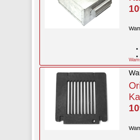
10
Wam
Wams
Wam
Or
Ka
10
Wam