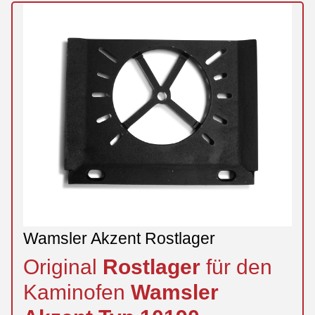
225 x 30 mm)
Rückwandstein links oben (225 x 250 x 30 mm),
Rückwandstein rechts oben (225 x 250 x 30 mm)
Zugumlenkung oben (507 x 130 x 30 mm),
Zugumlenkung unten (507 x 144 x 30 mm)
Zugumlenkung hinten (508 x 214 x 30 mm)
Wamsler Akzent Rostlager
Original
Rostlager
für den
Kaminofen
Wamsler