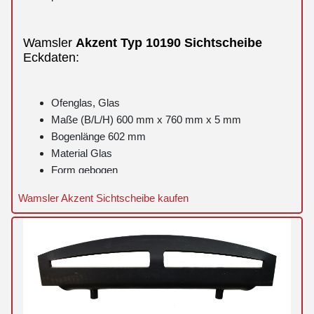
Wamsler
Akzent
Typ 10190
Sichtscheibe
Eckdaten:
Ofenglas, Glas
Maße (B/L/H) 600 mm x 760 mm x 5 mm
Bogenlänge 602 mm
Material Glas
Form gebogen
hitzebeständig
Wamsler Akzent Sichtscheibe kaufen
mit schwarz bedrucktem Rand
mit Aussparung
leicht gebogen