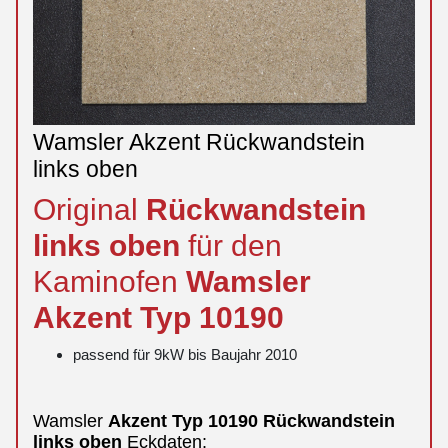
Wamsler Akzent Rückwandstein
links oben
Original
Rückwandstein
links
oben
für den
Kaminofen
Wamsler
Akzent
Typ 10190
passend für 9kW bis Baujahr 2010
Wamsler
Akzent
Typ 10190
Rückwandstein
links
oben
Eckdaten: