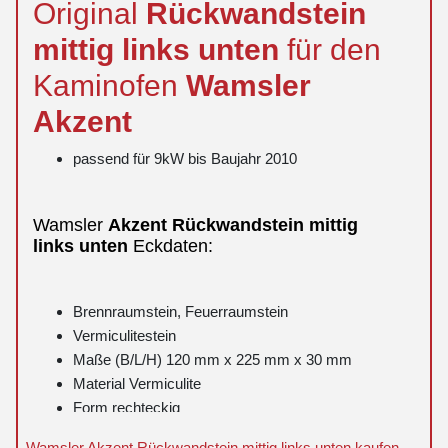
Original
Rückwandstein
mittig
links
unten
für den
Kaminofen
Wamsler
Akzent
passend für 9kW bis Baujahr 2010
Wamsler
Akzent
Rückwandstein
mittig
links
unten
Eckdaten:
Brennraumstein, Feuerraumstein
Vermiculitestein
Maße (B/L/H) 120 mm x 225 mm x 30 mm
Material Vermiculite
Form rechteckig
Position 7 in der Explosionszeichnung
Wamsler Akzent Rückwandstein mittig links unten kaufen